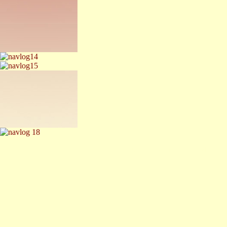
© Heike Wolf v. Goddenthow
-
I